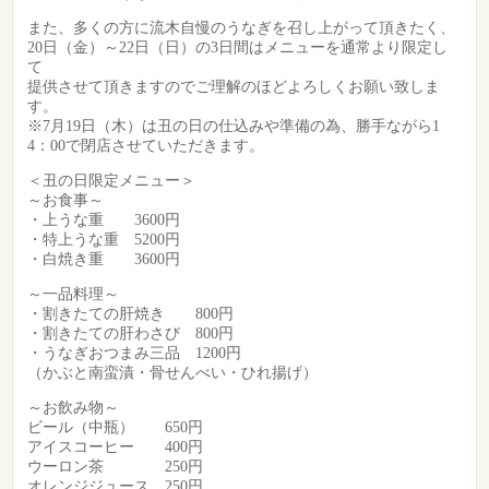
また、多くの方に流木自慢のうなぎを召し上がって頂きたく、
20日（金）～22日（日）の3日間はメニューを通常より限定し
て
提供させて頂きますのでご理解のほどよろしくお願い致しま
す。
※7月19日（木）は丑の日の仕込みや準備の為、勝手ながら1
4：00で閉店させていただきます。
＜丑の日限定メニュー＞
～お食事～
・上うな重 3600円
・特上うな重 5200円
・白焼き重 3600円
～一品料理～
・割きたての肝焼き 800円
・割きたての肝わさび 800円
・うなぎおつまみ三品 1200円
（かぶと南蛮漬・骨せんべい・ひれ揚げ）
～お飲み物～
ビール（中瓶） 650円
アイスコーヒー 400円
ウーロン茶 250円
オレンジジュース 250円