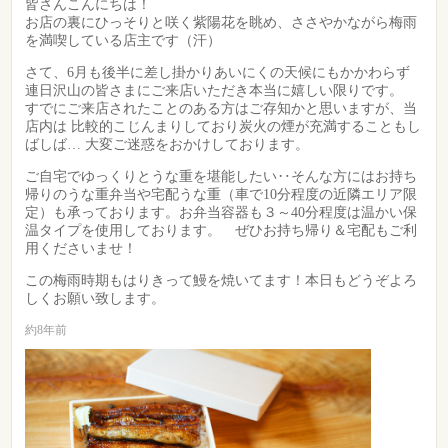
皆さんこんにちは！
お店の裏にひっそりと咲く紫陽花を眺め、ささやかながら梅雨
を満喫している店主です（汗）
さて、6月も後半に差し掛かりあいにくの天候にもかかわらず
連日沢山の皆さまにご来店いただき本当に嬉しい限りです。
すでにご来店されたことのある方はご存知かと思いますが、当
店内は 比較的こじんまりしており炭火の煙が充満することもし
ばしば… 大変ご迷惑をおかけしております。
ご自宅でゆっくりとうな重を堪能したい‥そんな方にはお持ち
帰りのうな重弁当や宅配うな重（車で10分程度の近隣エリア限
定）も承っております。お弁当容器も３～40分程度は温かい保
温タイプを使用しております。 ぜひお持ち帰り＆宅配もご利
用くださいませ！
この梅雨時期もはりきって鰻を焼いてます！本日もどうぞよろ
しくお願い致します。
約8年前