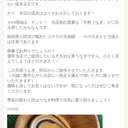
ない流木店主です。
さて、本日の流木は少々ざわざわしております！
その理由は、ナント！ 当店初の貴重な「天然うなぎ」が二匹
入荷したからなんです。
秋田県八郎潟で獲れたコチラの天然鰻… その大きさと力強さ
は圧巻であります。
画像でお判りでしょうか？
通常当店でご提供している大きめな青うなぎですら、小さく見
えてしまうほどの大きさ！！
この天然うなぎ、明日からご提供させていただきます。
（※誠に勝手ながら当店に一度足を運んで頂いた方に限らせて
いただきます）
価格も決してお安くはないですが、気になった方はぜひご来店
くださいませ。
季節の変わり目はうなぎ料理で元気に乗り切りましょう！
8年弱前