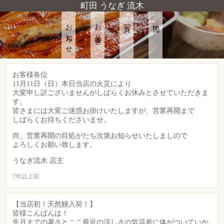
町田 うなぎ 流木
お知らせ
お品書き
写真
地図
お客様各位
11月11日（日）本日当店の火災により
大変申し訳ございませんがしばらくお休みとさせていただきま
す。
皆さまには大変ご迷惑お掛けいたしますが、営業再開まで
しばらくお待ちくださいませ。
尚、営業再開の目処がたち次第お知らせいたしましので
よろしくお願い致します。
うなぎ流木 店主
7年以上前
【当店初！天然鰻入荷！】
皆様こんばんは！
先月までの暑さとここ最近の涼しさの気温差に体がついていか