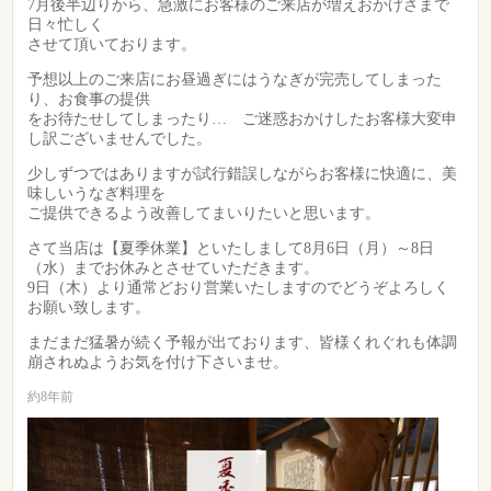
7月後半辺りから、急激にお客様のご来店が増えおかげさまで
日々忙しく
させて頂いております。
予想以上のご来店にお昼過ぎにはうなぎが完売してしまった
り、お食事の提供
をお待たせしてしまったり… ご迷惑おかけしたお客様大変申
し訳ございませんでした。
少しずつではありますが試行錯誤しながらお客様に快適に、美
味しいうなぎ料理を
ご提供できるよう改善してまいりたいと思います。
さて当店は【夏季休業】といたしまして8月6日（月）～8日
（水）までお休みとさせていただきます。
9日（木）より通常どおり営業いたしますのでどうぞよろしく
お願い致します。
まだまだ猛暑が続く予報が出ております、皆様くれぐれも体調
崩されぬようお気を付け下さいませ。
約8年前