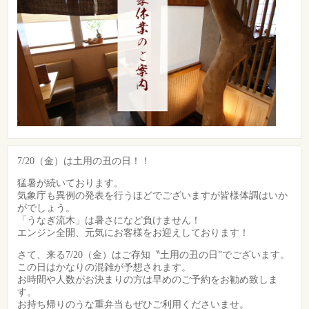
7/20（金）は土用の丑の日！！
猛暑が続いております。
気象庁も異例の発表を行うほどでございますが皆様体調はいか
がでしょう。
「うなぎ流木」は暑さになど負けません！
エンジン全開、元気にお客様をお迎えしております！
さて、来る7/20（金）はご存知〝土用の丑の日”でございます。
この日はかなりの混雑が予想されます。
お時間や人数がお決まりの方は早めのご予約をお勧め致しま
す。
お持ち帰りのうな重弁当もぜひご利用くださいませ。