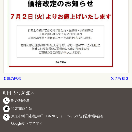
前の投稿
次の投稿
町田 うなぎ 流木
0427949460
特定商取引法
東京都町田市根岸町1008-20 リリーハイツ1階 [駐車場4台有］
Googleマップで開く