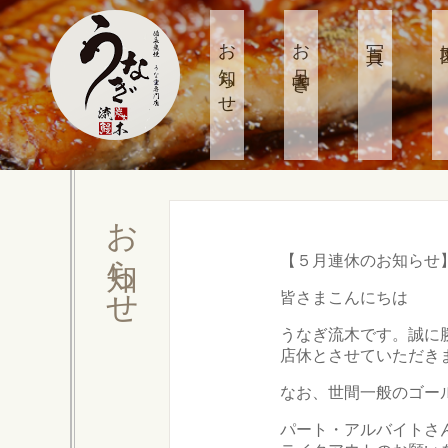
お知らせ
お品書き
写真
お知らせ
【５月連休のお知らせ
皆さまこんにちは
うなぎ流木です。誠に
店休とさせていただき
なお、世間一般のゴー
パート・アルバイトさ