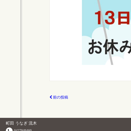
前の投稿
町田 うなぎ 流木
0427949460