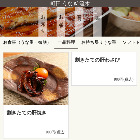
町田 うなぎ 流木
お知らせ
お品書き
写真
地図
お食事（うな重・御膳）
一品料理
お持ち帰りうな重
ソフトド
割きたての肝わさび
900円(税込)
割きたての肝焼き
900円(税込)