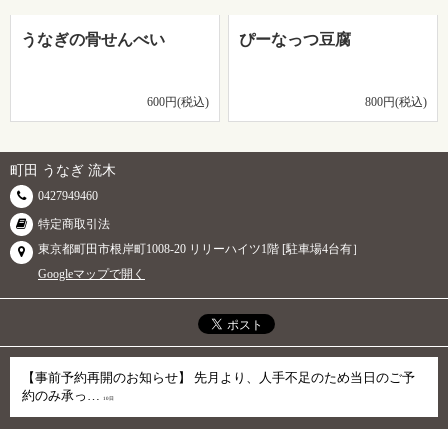
うなぎの骨せんべい
ぴーなっつ豆腐
600円(税込)
800円(税込)
町田 うなぎ 流木
0427949460
特定商取引法
東京都町田市根岸町1008-20 リリーハイツ1階 [駐車場4台有］
Googleマップで開く
【事前予約再開のお知らせ】 先月より、人手不足のため当日のご予
約のみ承っ…
10日