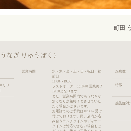
町田 
だ うなぎ りゅうぼく）
営業時間
水・木・金・土・日・祝日・祝
座席数
前日
11:00〜19:30
特徴
0 リリ
ラストオーダーは18:40 営業終了
］
19:30となります
また、営業時間内でもうなぎが
無くなり次第終了とさせていた
感染症対
だく場合がございます。
お電話でのご予約は10:30～受け
付けております。尚、店内が込
み合うランチタイムやディナー
タイムは対応できない場合もご