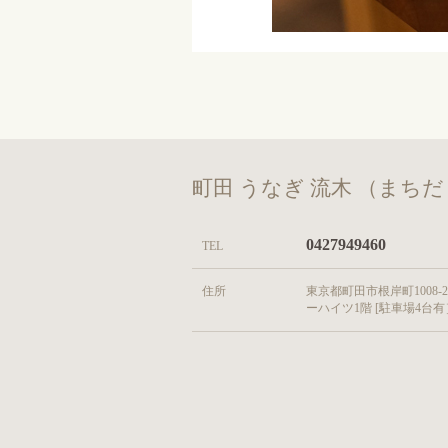
町田 うなぎ 流木 （まち
0427949460
TEL
住所
東京都町田市根岸町1008-2
ーハイツ1階 [駐車場4台有