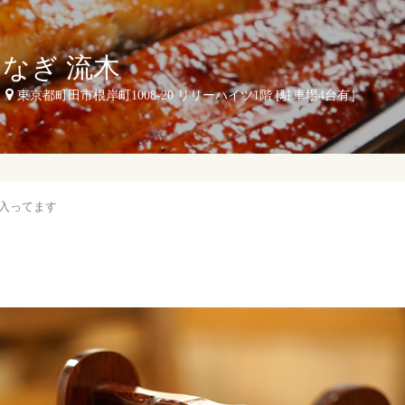
うなぎ 流木
東京都町田市根岸町1008-20 リリーハイツ1階 [駐車場4台有］
入ってます