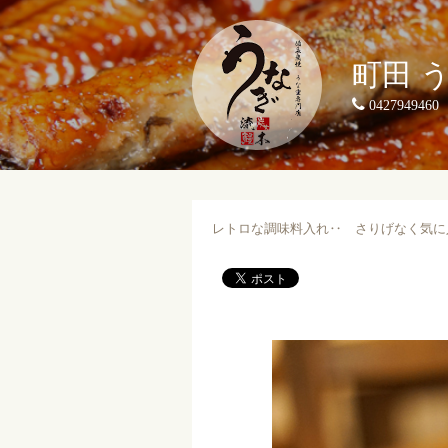
町田 
0427949460
レトロな調味料入れ‥ さりげなく気に