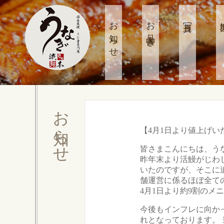
お知らせ
お品書き
写真
お知らせ
【4月1日より値上げい
皆さまこんにちは、う
昨年末より活鰻がじわ
いたのですが、そこに
舗運営に係るほぼ全て
4月1日より約9割のメ
今後もインフレに向か
れとなっております。