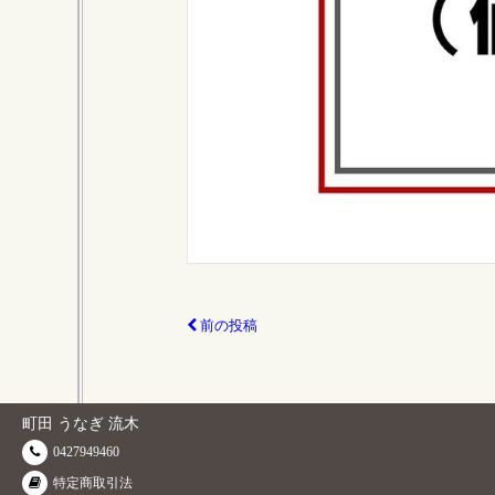
前の投稿
町田 うなぎ 流木
0427949460
特定商取引法