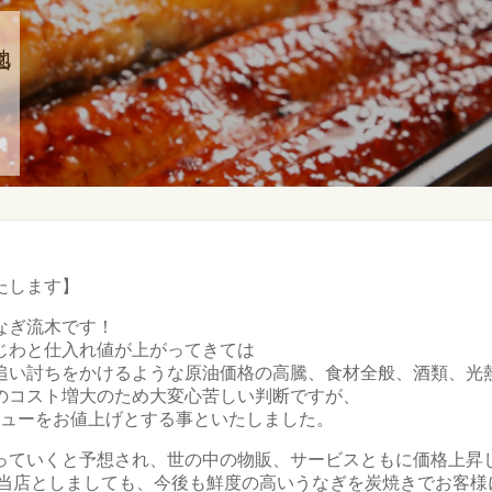
地図
たします】
なぎ流木です！
じわと仕入れ値が上がってきては
追い討ちをかけるような原油価格の高騰、食材全般、酒類、光
のコスト増大のため大変心苦しい判断ですが、
ニューをお値上げとする事といたしました。
っていくと予想され、世の中の物販、サービスともに価格上昇
 当店としましても、今後も鮮度の高いうなぎを炭焼きでお客様