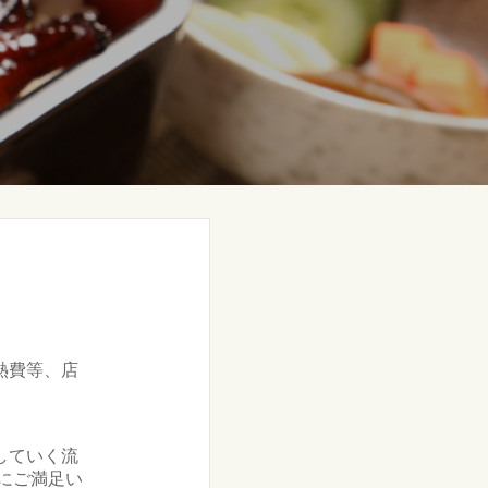
熱費等、店
していく流
にご満足い