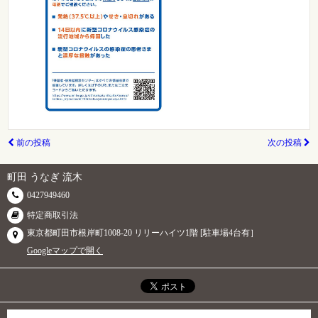
前の投稿
次の投稿
町田 うなぎ 流木
0427949460
特定商取引法
東京都町田市根岸町1008-20 リリーハイツ1階 [駐車場4台有］
Googleマップで開く