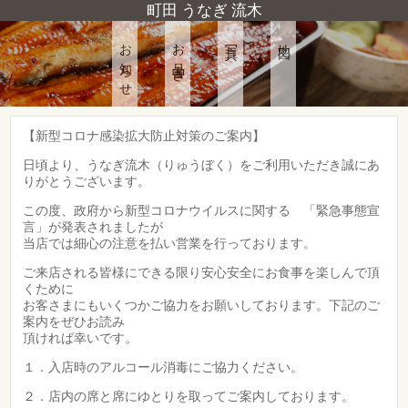
町田 うなぎ 流木
お知らせ
お品書き
写真
地図
【新型コロナ感染拡大防止対策のご案内】
日頃より、うなぎ流木（りゅうぼく）をご利用いただき誠にあ
りがとうございます。
この度、政府から新型コロナウイルスに関する 「緊急事態宣
言」が発表されましたが
当店では細心の注意を払い営業を行っております。
ご来店される皆様にできる限り安心安全にお食事を楽しんで頂
くために
お客さまにもいくつかご協力をお願いしております。下記のご
案内をぜひお読み
頂ければ幸いです。
１．入店時のアルコール消毒にご協力ください。
２．店内の席と席にゆとりを取ってご案内しております。