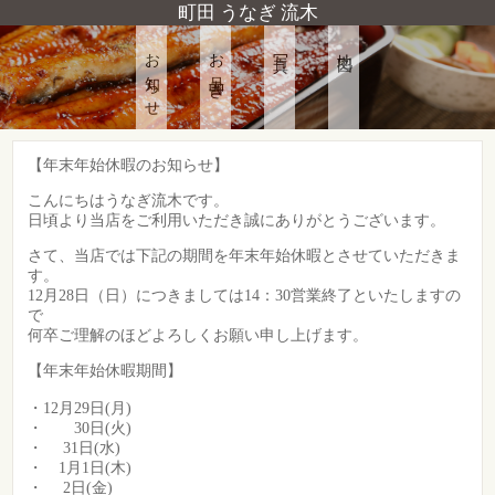
町田 うなぎ 流木
お知らせ
お品書き
写真
地図
【年末年始休暇のお知らせ】
こんにちはうなぎ流木です。
日頃より当店をご利用いただき誠にありがとうございます。
さて、当店では下記の期間を年末年始休暇とさせていただきま
す。
12月28日（日）につきましては14：30営業終了といたしますの
で
何卒ご理解のほどよろしくお願い申し上げます。
【年末年始休暇期間】
・12月29日(月)
・ 30日(火)
・ 31日(水)
・ 1月1日(木)
・ 2日(金)