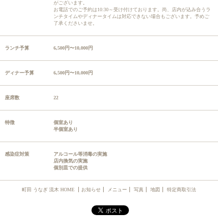
がございます。
お電話でのご予約は10:30～受け付けております。尚、店内が込み合うラ
ンチタイムやディナータイムは対応できない場合もございます。予めご
了承くださいませ。
ランチ予算
6,500円〜10,000円
ディナー予算
6,500円〜10,000円
座席数
22
特徴
個室あり
半個室あり
感染症対策
アルコール等消毒の実施
店内換気の実施
個別皿での提供
町田 うなぎ 流木 HOME
お知らせ
メニュー
写真
地図
特定商取引法