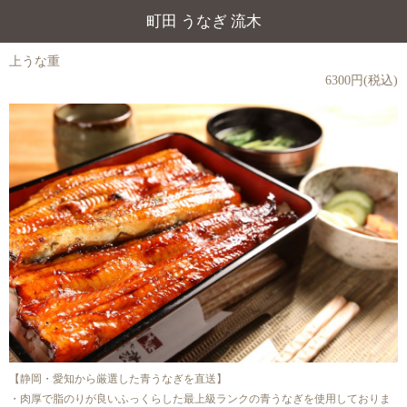
町田 うなぎ 流木
上うな重
6300円(税込)
【静岡・愛知から厳選した青うなぎを直送】
・肉厚で脂のりが良いふっくらした最上級ランクの青うなぎを使用しておりま