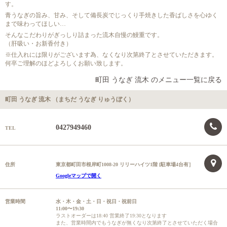
す。
青うなぎの旨み、甘み、そして備長炭でじっくり手焼きした香ばしさを心ゆく
まで味わってほしい…
そんなこだわりがぎっしり詰まった流木自慢の鰻重です。
（肝吸い・お新香付き）
※仕入れには限りがございます為、なくなり次第終了とさせていただきます。
何卒ご理解のほどよろしくお願い致します。
町田 うなぎ 流木 のメニュー一覧に戻る
町田 うなぎ 流木 （まちだ うなぎ りゅうぼく）
0427949460
TEL
住所
東京都町田市根岸町1008-20 リリーハイツ1階 [駐車場4台有］
Googleマップで開く
営業時間
水・木・金・土・日・祝日・祝前日
11:00〜19:30
ラストオーダーは18:40 営業終了19:30となります
また、営業時間内でもうなぎが無くなり次第終了とさせていただく場合